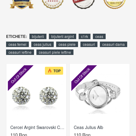
ETICHETE:
bijuterii
bijuterii argint
c1rk
ceas
ceas femei
ceas julius
ceas piele
ceasuri
ceasuri dama
ceasuri ieftine
ceasuri piele ieftine
Out Of Stock
Out Of Stock
TOP
Cercei Argint Swarovski Cristal
Ceas Julius Alb
110 Ron
110 Ron