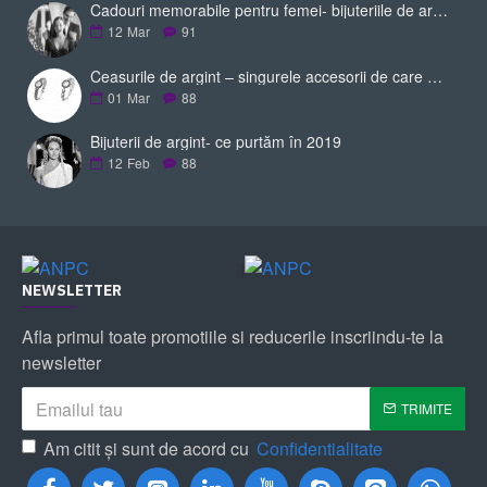
Cadouri memorabile pentru femei- bijuteriile de argint
12
Mar
91
Ceasurile de argint – singurele accesorii de care ai nevoie pentru a-ți completa ținuta
01
Mar
88
Bijuterii de argint- ce purtăm în 2019
12
Feb
88
|
NEWSLETTER
Afla primul toate promotiile si reducerile inscriindu-te la
newsletter
TRIMITE
Am citit şi sunt de acord cu
Confidentialitate