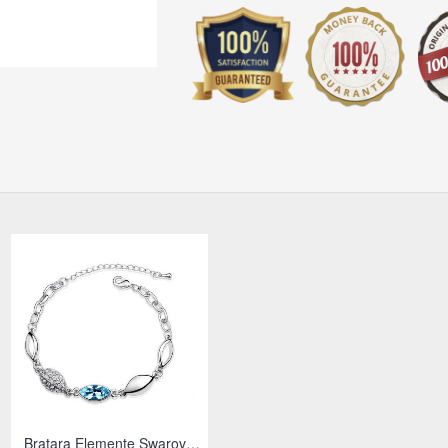
Bratara Elemente Swarovski Aqua
Bratara Elemente Swarovski Inimioare