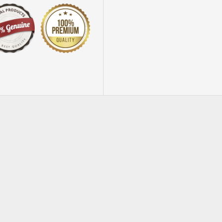
Out Of Stock
-36 %
Bratara Elemente Swarovski Inimioare