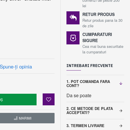
comenzi de peste 200
lei
RETUR PRODUS
Retur produs pana la 30
de zile
CUMPARATURI
SIGURE
Cea mai buna securitate
la cumparaturi
Spune-ţi opinia
INTREBARI FRECVENTE
1. POT COMANDA FARA
CONT?
Da se poate
OŞ
2. CE METODE DE PLATA
ACCEPTATI?
MARIMI
3. TERMEN LIVRARE