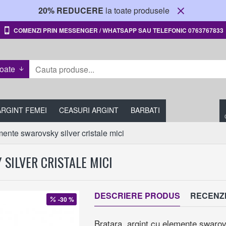
20% REDUCERE
la toate produsele
COMENZI PRIN MESSENGER / WHATSAPP SAU TELEFONIC 0763767833
oate
 ARGINT FEMEI
CEASURI ARGINT
BARBATI
mente swarovsky silver cristale mici
SILVER CRISTALE MICI
DESCRIERE PRODUS
RECENZI
-30 %
Bratara argint cu elemente swarovs