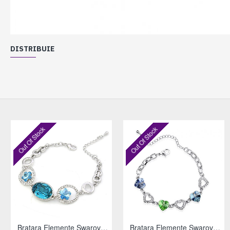
DISTRIBUIE
Out Of Stock
Out Of Stock
Bratara Elemente Swarovski Flori
Bratara Elemente Swarovski Inimioare