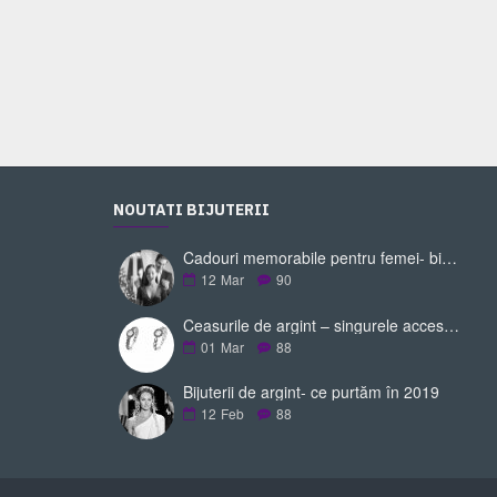
159 Ron
249 Ron
Adaugă în Coş
NOUTATI BIJUTERII
Cadouri memorabile pentru femei- bijuteriile de argint
12
Mar
90
Ceasurile de argint – singurele accesorii de care ai nevoie pentru a-ți completa ținuta
01
Mar
88
Bijuterii de argint- ce purtăm în 2019
12
Feb
88