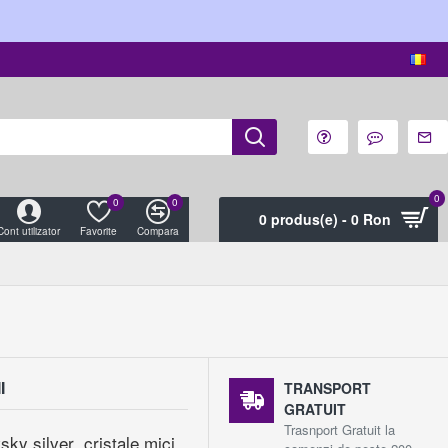
0
0
0
0 produs(e) - 0 Ron
Cont utilizator
Favorite
Compara
I
TRANSPORT
GRATUIT
Trasnport Gratuit la
ky silver cristale mici