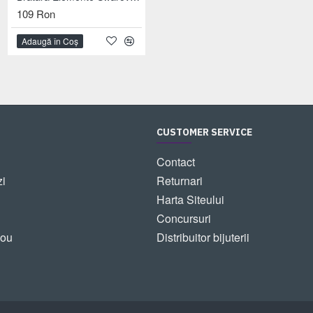
109 Ron
159 Ron
Adaugă în Coş
Adaugă în Coş
CUSTOMER SERVICE
Contact
zi
Returnari
Harta Siteului
Concursuri
dou
Distribuitor bijuterii