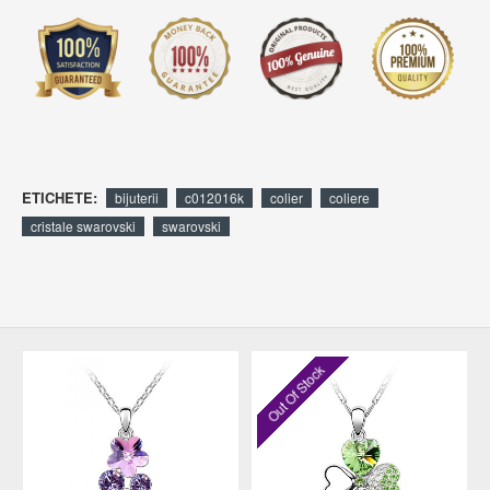
ETICHETE:
bijuterii
c012016k
colier
coliere
cristale swarovski
swarovski
Out Of Stock