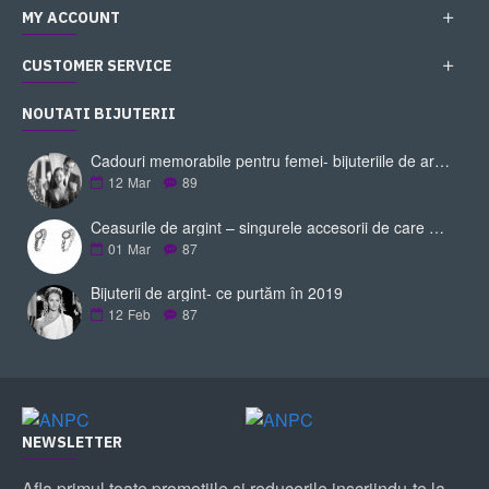
MY ACCOUNT
CUSTOMER SERVICE
NOUTATI BIJUTERII
Cadouri memorabile pentru femei- bijuteriile de argint
12
Mar
89
Ceasurile de argint – singurele accesorii de care ai nevoie pentru a-ți completa ținuta
01
Mar
87
Bijuterii de argint- ce purtăm în 2019
12
Feb
87
|
NEWSLETTER
Afla primul toate promotiile si reducerile inscriindu-te la