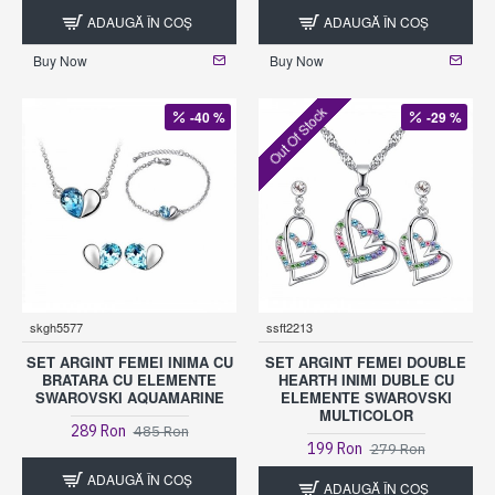
ADAUGĂ ÎN COŞ
ADAUGĂ ÎN COŞ
Buy Now
Buy Now
Out Of Stock
-40 %
-29 %
skgh5577
ssft2213
SET ARGINT FEMEI INIMA CU
SET ARGINT FEMEI DOUBLE
BRATARA CU ELEMENTE
HEARTH INIMI DUBLE CU
SWAROVSKI AQUAMARINE
ELEMENTE SWAROVSKI
MULTICOLOR
289 Ron
485 Ron
199 Ron
279 Ron
ADAUGĂ ÎN COŞ
ADAUGĂ ÎN COŞ