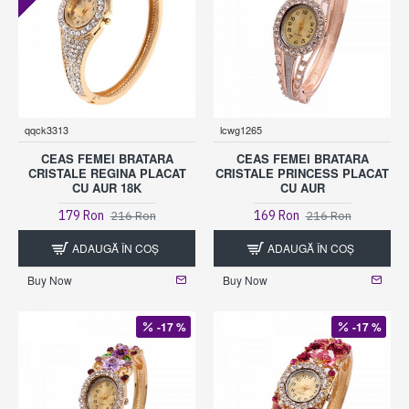
qqck3313
lcwg1265
CEAS FEMEI BRATARA
CEAS FEMEI BRATARA
CRISTALE REGINA PLACAT
CRISTALE PRINCESS PLACAT
CU AUR 18K
CU AUR
179 Ron
169 Ron
216 Ron
216 Ron
ADAUGĂ ÎN COŞ
ADAUGĂ ÎN COŞ
Buy Now
Buy Now
-17 %
-17 %