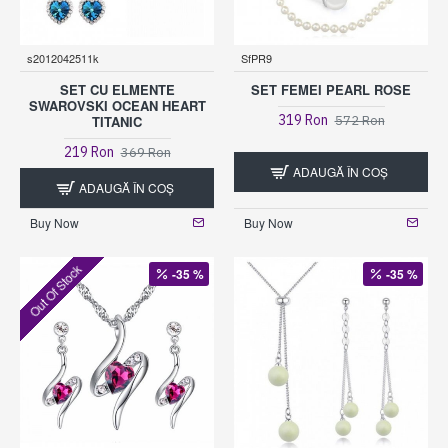
s2012042511k
SfPR9
SET CU ELMENTE
SET FEMEI PEARL ROSE
SWAROVSKI OCEAN HEART
319 Ron
572 Ron
TITANIC
219 Ron
369 Ron
ADAUGĂ ÎN COŞ
ADAUGĂ ÎN COŞ
Buy Now
Buy Now
Out Of Stock
-35 %
-35 %