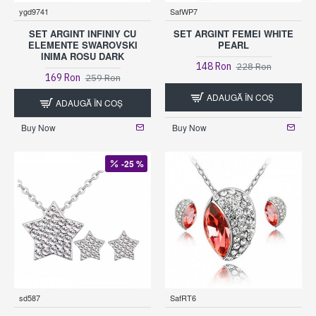
ygd9741
SafWP7
SET ARGINT INFINIY CU
SET ARGINT FEMEI WHITE
ELEMENTE SWAROVSKI
PEARL
INIMA ROSU DARK
148 Ron
228 Ron
169 Ron
259 Ron
ADAUGĂ ÎN COŞ
ADAUGĂ ÎN COŞ
Buy Now
Buy Now
-25 %
sd587
SafRT6