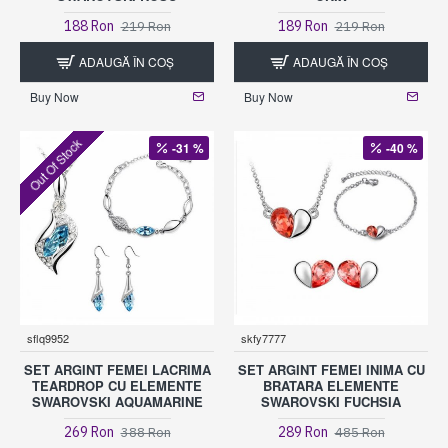
188 Ron
189 Ron
219 Ron
219 Ron
ADAUGĂ ÎN COŞ
ADAUGĂ ÎN COŞ
Buy Now
Buy Now
Out Of Stock
-31 %
-40 %
sflq9952
skfy7777
SET ARGINT FEMEI LACRIMA
SET ARGINT FEMEI INIMA CU
TEARDROP CU ELEMENTE
BRATARA ELEMENTE
SWAROVSKI AQUAMARINE
SWAROVSKI FUCHSIA
269 Ron
289 Ron
388 Ron
485 Ron