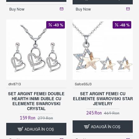
Buy Now
Buy Now
-43 %
-48 %
dhr8713
SafceSSJ3
SET ARGINT FEMEI DOUBLE
SET ARGINT FEMEI CU
HEARTH INIMI DUBLE CU
ELEMENTE SWAROVSKI STAR
ELEMENTE SWAROVSKI
JEWELRY
CRYSTAL
245 Ron
469 Ron
159 Ron
279 Ron
ADAUGĂ ÎN COŞ
ADAUGĂ ÎN COŞ