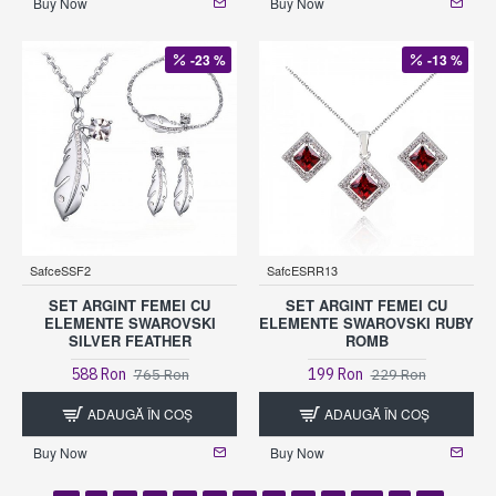
Buy Now
Buy Now
-23 %
-13 %
SafceSSF2
SafcESRR13
SET ARGINT FEMEI CU
SET ARGINT FEMEI CU
ELEMENTE SWAROVSKI
ELEMENTE SWAROVSKI RUBY
SILVER FEATHER
ROMB
588 Ron
199 Ron
765 Ron
229 Ron
ADAUGĂ ÎN COŞ
ADAUGĂ ÎN COŞ
Buy Now
Buy Now