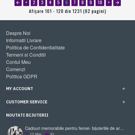
<
2
3
4
5
6
7
8
9
10
>
Afişare 101 - 120 din 1231 (62 pagini)
Despre Noi
Informatii Livrare
Politica de Confidentialitate
Termeni si Conditii
Contul Meu
Comenzi
Politica GDPR
MY ACCOUNT
CUSTOMER SERVICE
NOUTATI BIJUTERII
Cadouri memorabile pentru femei- bijuteriile de argint
12
Mar
91