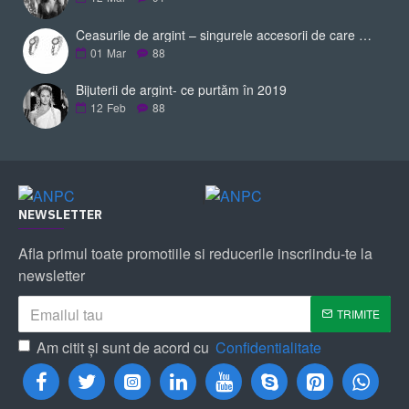
Ceasurile de argint – singurele accesorii de care ai nevoie pentru a-ți completa ținuta
01
Mar
88
Bijuterii de argint- ce purtăm în 2019
12
Feb
88
|
NEWSLETTER
Afla primul toate promotiile si reducerile inscriindu-te la
newsletter
TRIMITE
Am citit şi sunt de acord cu
Confidentialitate