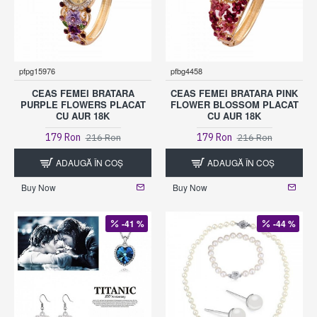
pfpg15976
pfbg4458
CEAS FEMEI BRATARA
CEAS FEMEI BRATARA PINK
PURPLE FLOWERS PLACAT
FLOWER BLOSSOM PLACAT
CU AUR 18K
CU AUR 18K
179 Ron
179 Ron
216 Ron
216 Ron
ADAUGĂ ÎN COŞ
ADAUGĂ ÎN COŞ
Buy Now
Buy Now
-41 %
-44 %