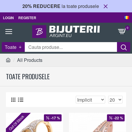
20% REDUCERE
la toate produsele
LOGIN
REGISTER
0
Toate
All Products
TOATE PRODUSELE
Out Of Stock
-17 %
-22 %