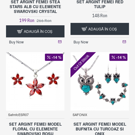
SET ARGINT FEMEI STEA
SET ARGINT FEMEI RED
STARS ALB CU ELEMENTE
TULIP
SWAROVSKI CRYSTAL
148 Ron
199 Ron
266 Ron
ADAUGĂ ÎN COŞ
ADAUGĂ ÎN COŞ
Buy Now
Buy Now
Out Of Stock
-14 %
-14 %
SafmfcESR07
SAFONIX
SET ARGINT FEMEI MODEL
SET ARGINT FEMEI MODEL
FLORAL CU ELEMENTE
BUFNITA CU TURCOAZ SI
SWAROVSKI ROSU
ONIX